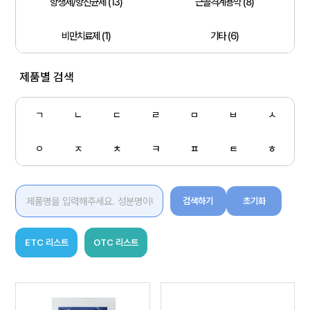
항생제/항진균제 (13)
근골격계용약 (8)
비만치료제 (1)
기타 (6)
제품별 검색
ㄱ
ㄴ
ㄷ
ㄹ
ㅁ
ㅂ
ㅅ
ㅇ
ㅈ
ㅊ
ㅋ
ㅍ
ㅌ
ㅎ
검색하기
초기화
ETC 리스트
OTC 리스트