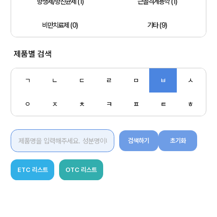
항생제/항진균제 (1)
근골격계용약 (1)
비만치료제 (0)
기타 (9)
제품별 검색
ㄱ
ㄴ
ㄷ
ㄹ
ㅁ
ㅂ
ㅅ
ㅇ
ㅈ
ㅊ
ㅋ
ㅍ
ㅌ
ㅎ
검색하기
초기화
ETC 리스트
OTC 리스트