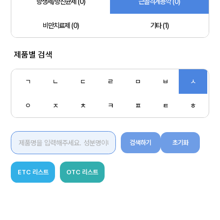
항생제/항진균제 (0)
근골격계용약 (0)
비만치료제 (0)
기타 (1)
제품별 검색
ㄱ
ㄴ
ㄷ
ㄹ
ㅁ
ㅂ
ㅅ
ㅇ
ㅈ
ㅊ
ㅋ
ㅍ
ㅌ
ㅎ
검색하기
초기화
ETC 리스트
OTC 리스트