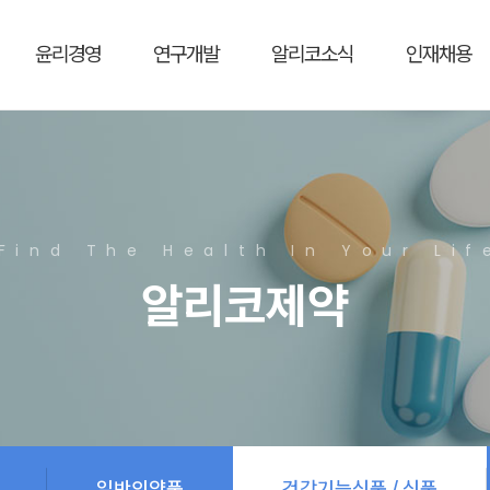
윤리경영
연구개발
알리코소식
인재채용
Find The Health In Your Lif
알리코제약
일반의약품
건강기능식품 / 식품