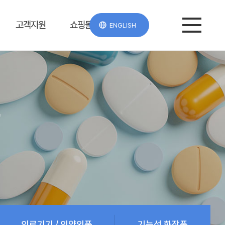
고객지원
쇼핑몰
ENGLISH
e
의료기기 / 의약외품
기능성 화장품