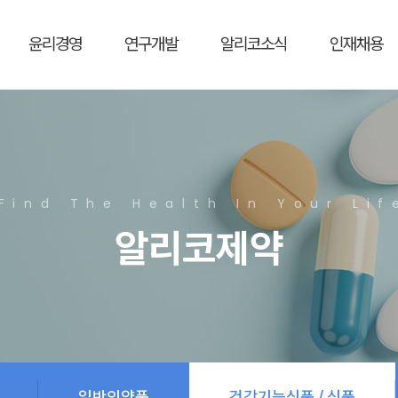
윤리경영
연구개발
알리코소식
인재채용
Find The Health In Your Lif
알리코제약
일반의약품
건강기능식품 / 식품