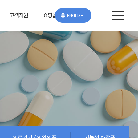
고객지원
쇼핑몰
ENGLISH
e
의료기기 / 의약외품
기능성 화장품