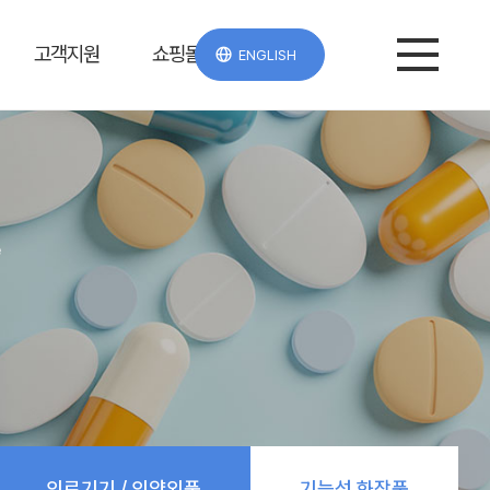
고객지원
쇼핑몰
ENGLISH
e
의료기기 / 의약외품
기능성 화장품