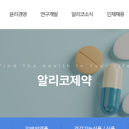
윤리경영
연구개발
알리코소식
인재채용
Find The Health In Your Lif
알리코제약
일반의약품
건강기능식품 / 식품