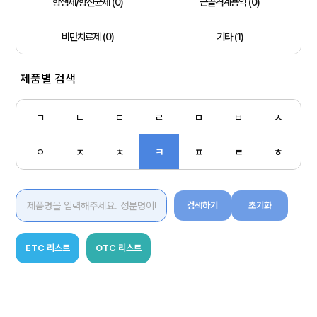
항생제/항진균제 (0)
근골격계용약 (0)
비만치료제 (0)
기타 (1)
제품별 검색
ㄱ
ㄴ
ㄷ
ㄹ
ㅁ
ㅂ
ㅅ
ㅇ
ㅈ
ㅊ
ㅋ
ㅍ
ㅌ
ㅎ
검색하기
초기화
ETC 리스트
OTC 리스트