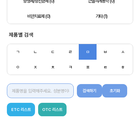
항생제/항진균제 (0)
근골격계용약 (0)
비만치료제 (0)
기타 (1)
제품별 검색
ㄱ
ㄴ
ㄷ
ㄹ
ㅁ
ㅂ
ㅅ
ㅇ
ㅈ
ㅊ
ㅋ
ㅍ
ㅌ
ㅎ
검색하기
초기화
ETC 리스트
OTC 리스트