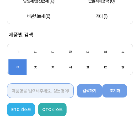
항생제/항진균제 (0)
근골격계용약 (0)
비만치료제 (0)
기타 (1)
제품별 검색
ㄱ
ㄴ
ㄷ
ㄹ
ㅁ
ㅂ
ㅅ
ㅇ
ㅈ
ㅊ
ㅋ
ㅍ
ㅌ
ㅎ
검색하기
초기화
ETC 리스트
OTC 리스트