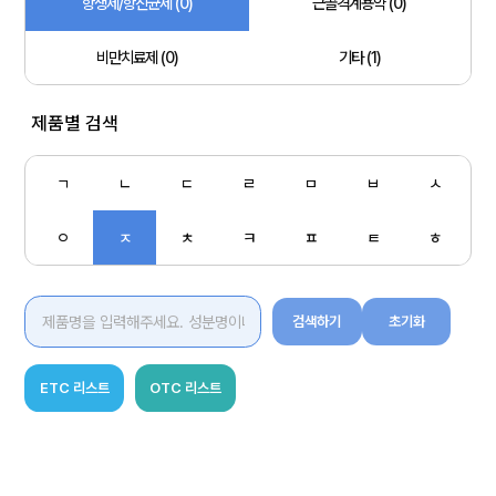
항생제/항진균제 (0)
근골격계용약 (0)
비만치료제 (0)
기타 (1)
제품별 검색
ㄱ
ㄴ
ㄷ
ㄹ
ㅁ
ㅂ
ㅅ
ㅇ
ㅈ
ㅊ
ㅋ
ㅍ
ㅌ
ㅎ
검색하기
초기화
ETC 리스트
OTC 리스트