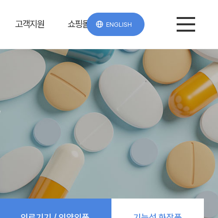
고객지원
쇼핑몰
ENGLISH
e
의료기기 / 의약외품
기능성 화장품