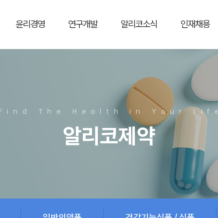
윤리경영
연구개발
알리코소식
인재채용
Find The Health In Your Lif
알리코제약
일반의약품
건강기능식품 / 식품