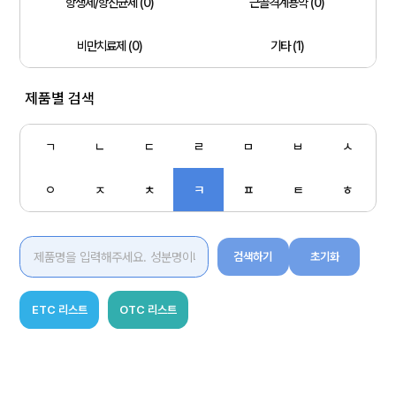
항생제/항진균제 (0)
근골격계용약 (0)
비만치료제 (0)
기타 (1)
제품별 검색
ㄱ
ㄴ
ㄷ
ㄹ
ㅁ
ㅂ
ㅅ
ㅇ
ㅈ
ㅊ
ㅋ
ㅍ
ㅌ
ㅎ
검색하기
초기화
ETC 리스트
OTC 리스트