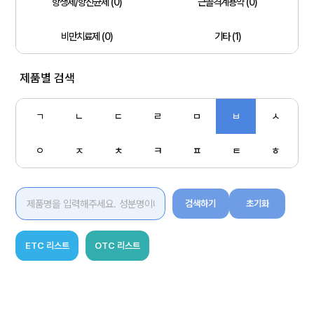
항생제/항진균제 (0)
근골격계용약 (0)
비만치료제 (0)
기타 (1)
제품별 검색
ㄱ
ㄴ
ㄷ
ㄹ
ㅁ
ㅂ
ㅅ
ㅇ
ㅈ
ㅊ
ㅋ
ㅍ
ㅌ
ㅎ
검색하기
초기화
ETC 리스트
OTC 리스트