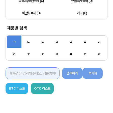
항생제/항진균제 (0)
근골격계용약 (0)
비만치료제 (0)
기타 (0)
제품별 검색
ㄱ
ㄴ
ㄷ
ㄹ
ㅁ
ㅂ
ㅅ
ㅇ
ㅈ
ㅊ
ㅋ
ㅍ
ㅌ
ㅎ
검색하기
초기화
ETC 리스트
OTC 리스트