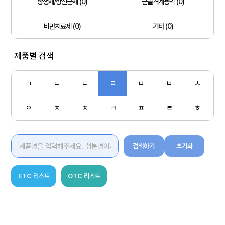
항생제/항진균제 (0)
근골격계용약 (0)
비만치료제 (0)
기타 (0)
제품별 검색
ㄱ
ㄴ
ㄷ
ㄹ
ㅁ
ㅂ
ㅅ
ㅇ
ㅈ
ㅊ
ㅋ
ㅍ
ㅌ
ㅎ
검색하기
초기화
ETC 리스트
OTC 리스트