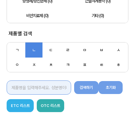
항생제/항진균제 (0)
근골격계용약 (0)
비만치료제 (0)
기타 (0)
제품별 검색
ㄱ
ㄴ
ㄷ
ㄹ
ㅁ
ㅂ
ㅅ
ㅇ
ㅈ
ㅊ
ㅋ
ㅍ
ㅌ
ㅎ
검색하기
초기화
ETC 리스트
OTC 리스트