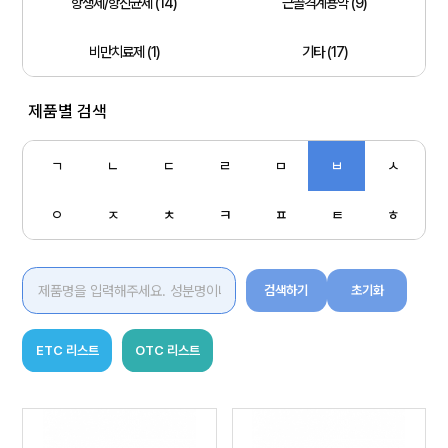
항생제/항진균제 (14)
근골격계용약 (9)
비만치료제 (1)
기타 (17)
제품별 검색
ㄱ
ㄴ
ㄷ
ㄹ
ㅁ
ㅂ
ㅅ
ㅇ
ㅈ
ㅊ
ㅋ
ㅍ
ㅌ
ㅎ
검색하기
초기화
ETC 리스트
OTC 리스트