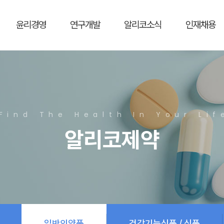
윤리경영
연구개발
알리코소식
인재채용
Find The Health In Your Lif
알리코제약
일반의약품
건강기능식품 / 식품