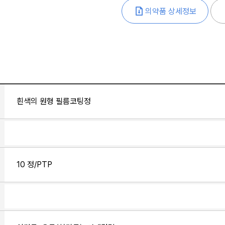
의약품 상세정보
흰색의 원형 필름코팅정
10 정/PTP