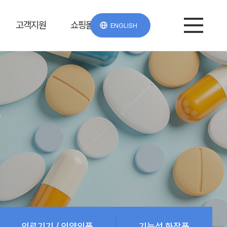
고객지원
쇼핑몰
ENGLISH
e
의료기기 / 의약외품
기능성 화장품