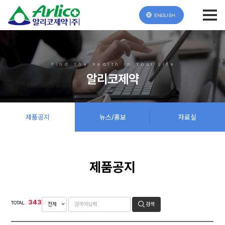
ENGLISH
Find The Health In Your Life
알리코제약
제품공지
뉴스/홍보
자료실
제품공지
343
TOTAL.
검색