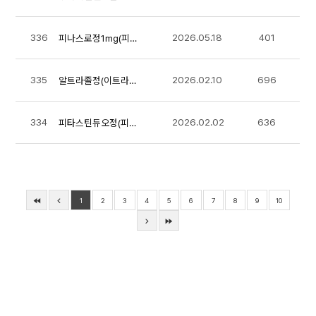
336
2026.05.18
401
피나스로정1mg(피나스테리드) 품목허가사항 변경지시
335
2026.02.10
696
알트라졸정(이트라코나졸고체분산체) 품목허가사항 변경지시
334
2026.02.02
636
피타스틴듀오정(피타바스타틴칼슘, 페노피브레이트) 품목허가사항 변경지시
1
2
3
4
5
6
7
8
9
10