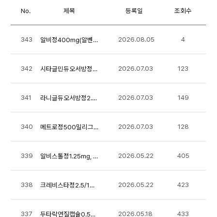
No.
제목
등록일
조회수
343
2026.08.05
4
알비정400mg(알벤다졸) 품목허가사항 변경지시
342
2026.07.03
123
시타글민듀오서방정50/500mg, 50/1000mg, 100/1000mg 품목허가사항 변경지시
341
2026.07.03
149
라니글듀오서방정2.5/1000밀리그램, 라니글듀오서방정5/1000밀리그램(리나글립틴,메트포르민염산염) 품목허가사항 변경지시
340
2026.07.03
128
메트로정500밀리그램(메트포르민염산염) 품목 허가사항 변경지시
339
2026.05.22
405
알비스톨정1.25mg, 2.5mg, 5mg 품목허가사항 변경지시
338
2026.05.22
423
크레비스타정2.5/10mg, 2.5/5mg, 5/10mg 품목허가사항 변경지시
337
2026.05.18
433
두타락연질캡슐0.5밀리그램(두타스테리드) 품목허가사항 변경지시