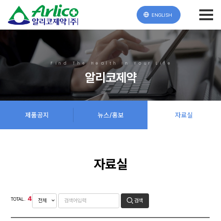
ENGLISH
Find The Health In Your Life
알리코제약
제품공지
뉴스/홍보
자료실
자료실
4
TOTAL.
검색