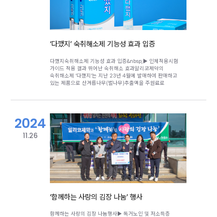
향후 수년 내 해외 매출 연 100억 원 규모 달성이라는
증설 투자에 착수, 지난 연말에 QC/QA 시설확충과
목표를 세우고 글로벌 제약사로의 도약을 준비하고 있다.
근무환경 및 직원 복지를 위한 카페테리아 등 관리동을 먼저
준공하고 가동에 들어갔으며, 현재는 공사중인 자동화
시스템을 갖춘 내용 고형제 제조라인은 오는 5월에 준공
예정으로 완공되면 기존 두 배의 생산능력을 갖추게 되어
향후 더욱 안정적인 제품생산과 매출 확대에 기여할
‘다깼지’ 숙취해소제 기능성 효과 입증
것이라고 전했다.
다깼지숙취해소제 기능성 효과 입증&nbsp;▶ 인체적용시험
가이드 적용 결과 뛰어난 숙취해소 효과알리코제약의
숙취해소제 ‘다깼지’는 지난 23년 4월에 발매하여 판매하고
있는 제품으로 산겨릅나무(벌나무)추출액을 주원료로
헛개나무열매추출물 및 밀크씨슬추출물, 아스파라긴산,
벌꿀과 타우린 등 숙취해소 성분이 함유되었으며, 음주
전후에 물없이 간편히 먹을 수 있는 액상형 제품이다.
숙취해소제 판매 업체는 내년부터 숙취해소 문구를 사용하기
2024
위해서는 식약처가 인정하는 범위의 인체적용시험 또는 그
결과에 대한 정성적 문헌고찰(체계적 고찰, SR: Systematic
Review)을 통해 객관적이고 과학적인 자료를 갖춘 경우에
11.26
한하여 해당 내용을 표시 또는 광고할 수 있도록 하고 있기
때문에 이에 기존 시장을 주도하는 대기업과 제약회사들은
‘숙취해소’ 문구를 사용하기 위해 인체적용시험을 진행
중이지만 상위권 품목을 포함한 몇몇 업체들은 인체적용시험
비용 등에 부담을 느끼고, 우회적 마케팅 방안을 고려하거나
시장 철수를 계획하고 있는 것으로 전해지고 있다.&nbsp;
이런 가운데 알리코제약이 발빠르게 인체적용시험을 통해
해당제품의 기능성 효과에 대한 검증을완료했고 빠르게
‘함께하는 사랑의 김장 나눔’ 행사
회복하고 있는 숙취해소제 시장에서의 새로운 기회로 보고
적극적으로 시장에 진입하기 위한 준비에 나섰다글로벌
소비자 인텔리전스 기업 NIQ(닐슨아이큐) 코리아에 따르면
함께하는 사랑의 김장 나눔행사▶ 독거노인 및 저소득층