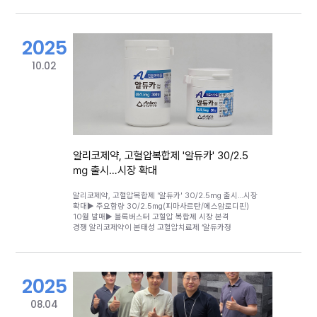
2025
10.02
알리코제약, 고혈압복합제 '알듀카' 30/2.5
㎎ 출시…시장 확대
알리코제약, 고혈압복합제 '알듀카' 30/2.5㎎ 출시…시장
확대 ▶ 주요함량 30/2.5mg(피마사르탄/에스암로디핀)
10월 발매▶ 블록버스터 고혈압 복합제 시장 본격
경쟁 알리코제약이 본태성 고혈압치료제 ‘알듀카정
30/2.5mg을 출시 했다고 1일 밝혔다.알리코제약 관계자에
따르면 보령의 복합제 ‘듀카브정(피마사르탄/암로디핀)’을
개량한 ‘알듀카정 30/2.5mg(피마사르탄/에스암로디핀)’이
10월 건강보험 약가에 등재된다. 이로써 기존 60/2.5mg
2025
함량에 더해 주요 용량을 확보하게 되면서 사실상 완전한
제품군으로 발매한다.보령 듀카브정은 2016년 시판 허가를
받은 이후 블록버스터 품목으로 자리매김했다. 적응증은
08.04
‘피마사르탄칼륨 단독요법으로 혈압이 적절히 조절되지 않는