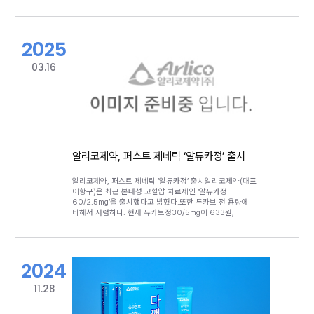
동등성(이하 생동) 시험을 성공적으로 완료했다고 15일
밝혔다. 이번 생동시험은 자사 개발 및 생산 품목으로는 첫
번째 해외 성공 사례로, 알리코제약의 글로벌 진출 전략에
있어 의미 있는 이정표로 평가된다.이번 성과는 2023년
2025
러시아 바이오의약품 전문기업 페트로박스(Petrovax)와
체결한 파트너십의 결실이다. 양사는 지난해 호흡기 치료제
2품목에 대한 수출 계약을 체결하고, 본격적인 공동 사업을
03.16
시작했다. 이번 생동시험의 성공은 그 첫 번째 결과물로,
향후 추가 품목에 대한 생동시험도 순차적으로 진행 중이다.
페트로박스는 1996년 설립된 러시아 유수의 바이오의약품
제조사로, 면역 관련 바이오의약품 분야에서 러시아 상위
5위권 내 입지를 확보하고 있다. 또한 Pfizer, Boehringer
Ingelheim, Abbott 등 다수의 글로벌 제약사와 협력하며,
러시아 내 CMO(위탁생산) 파트너로서도 활발히 활동하고
있다. 특히 코로나19 팬데믹 기간 중에는 인플루엔자 백신
알리코제약, 퍼스트 제네릭 ‘알듀카정’ 출시
공급의 핵심 역할을 수행했으며, 최근에는 호흡기 치료
영역으로 사업을 확장하고 있다.알리코제약은 이번 생동시험
성공을 바탕으로, 향후 추가 품목에 대한 생동 완료 후
알리코제약, 퍼스트 제네릭 ‘알듀카정’ 출시알리코제약(대표
러시아 EAEU(Eurasian Economic Union) GMP 실사를
이항구)은 최근 본태성 고혈압 치료제인 ‘알듀카정
거쳐 2025년 12월 현지 시장에 제품을 정식 출시할
60/2.5mg’을 출시했다고 밝혔다.또한 듀카브 전 용량에
계획이다. 이후에는 러시아를 시작으로 카자흐스탄,
비해서 저렴하다. 현재 듀카브정30/5mg이 633원,
우즈베키스탄 등 CIS 국가들로의 시장 확대도 추진한다.회사
듀카브정30/10mg 701원, 듀카브정60/10mg 837원,
관계자는 “이번 생동시험 성공은 당사 해외 전략의 첫
듀카브정60/5mg은 768원에 등재돼 있고, 개별 단일제
실질적 성과라는 점에서 의미가 깊다”며, “파트너사인
제품을 병용해 처방한 금액보다도 저렴해서 시장 진입에
페트로박스와의 긴밀한 협력을 바탕으로 CIS 지역 호흡기
유리하다는 판단이다.알리코제약은 지난해 3월 가장 먼저
2024
치료제 시장에서 주도적인 입지를 확보해 나갈 것”이라고
조성물 특허에 대한 소극적 권리범위확인심판을 제기해
밝혔다.한편, 알리코제약은 러시아 외에도 중동, 남미 등
특허도전에 나섰고 지난 3월 초 알듀카정 60/2.5mg을
글로벌 시장 다변화에 박차를 가하고 있으며, 2025년
먼저 출시했다.한편, 22년 창사 후 최대매출(매출
11.28
1분기에만 약 1,500만 달러 규모의 수출 계약을 달성하는
1,677억원)을 기록한 알리코제약은 지난해 4월부터 충북
등 가시적인 성과를 보이고&nbsp; 있다. 이를 통해 회사는
진천군 광혜원에 위치한 GMP 공장의 생산능력 확대를 위한