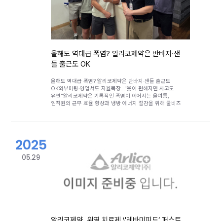
본태성 고혈압’이며, 매출은 2023년 543억 원, 2024년
608억 원, 2025년 약 655억 원(추산)으로 연평균 10%
성장을 이어가고 있다.알리코제약을 포함한 제네릭 업체들은
2023년 2월부터 60/2.5mg 함량만 발매했으나, 듀카브정
대비 시장 점유율은 약 4%에 그쳤다. 이는 듀카브정의 주력
용량인 30/5mg, 60/5mg 제품 중 30/5mg 함량이 보령의
약제학적 조성물 특허(특허번호 1168136, 존속기간
올해도 역대급 폭염? 알리코제약은 반바지·샌
2031년 8월 8일)에 묶여 있었기 때문이다. 해당 특허는
들 출근도 OK
‘피마사르탄칼륨삼수화물 30mg 및 암로디핀 베실레이트
5mg을 포함하는 약제학적 조성물’을 보호하고 있다.
알리코제약은 권리범위확인심판과 등록무효심판을 통해
올해도 역대급 폭염? 알리코제약은 반바지·샌들 출근도
특허 회피를 시도했으나 1심(특허심판원, 2022.3.31.), 2심
OK외부미팅·영업서도 자율복장…"옷이 편해지면 사고도
(특허법원, 2023.11.30.) 결과에 따라 발매가 지연되었다.
유연"알리코제약은 기록적인 폭염이 이어지는 올여름,
그러나 지난 6월 26일 대법원에서 원고의 상고를 받아들여
임직원의 근무 효율 향상과 냉방 에너지 절감을 위해 쿨비즈
파기환송 결정을 이끌어냈고, 현재 사건은 특허법원으로
(Cool-Biz) 복장 지침을 전사적으로 시행한다고 밝혔다.이번
환송돼 다시 심리가 진행 중이다.알리코제약은 이
조치는 하계 및 휴가 기간 동안 반바지, 샌들 등 자유로운
파기환송심이 실질적 승소라고 판단, 지난 6월 말 약가를
복장을 허용하는 것으로 전 직원이 대상이다. 특히 외부
신청했다. 건강보험심사평가원의 심사 결과 10월 등재가
미팅이나 영업활동 시에도 상대방에게 불쾌감을 주지 않는
확정되면서 이번 발매가 가능해 지게 되었다.보령 ‘듀카브정’
2025
범위 내에서 자율적인 복장이 가능하다.알리코제약 관계자는
매출의 90% 이상을 차지하는 주요 함량은 30/5mg과
"반바지 착용이 체온을 내릴 뿐만 아니라 복장이
60/5mg이다. 이에 준하는 알리코제약의 ‘알듀카정’의
자유로워지면 사고도 유연해지고 창의적인 아이디어 발상에
05.29
용량은 각각 30/2.5mg과 60/2.5mg으로, 기존 암로디핀
도움이 된다"며&nbsp; "일부 직원들이 반바지 착용에
대신 에스암로디핀을 적용해 동일 효능을 에스암로디핀 절반
아직은 어색해하지만 회사 차원에서 적극 권장하고 있다"고
용량으로 구현한 것이 특징이다. 따라서 단일 60/2.5mg
전했다.실제 회사 마케팅 부서 한 직원은 출퇴근길에 IT업계
단독 판매 대비 30/2.5mg 병행 발매 시 시장 확대 효과가
종사자들의 자유로운 복장이 늘 부러웠는데, 이제는
클 것으로 기대된다.현재 피마사르탄 단일제 시장은 연간 약
제약회사에서도 반바지를 입을 수 있어 무더위를 훨씬 덜
670억 원 규모이며, 피마사르탄/암로디핀 복합제 시장은
느끼며 출근하고 있다며 긍정적인 반응을 보였다고도
650억 원대에 달한다. 알리코제약은 피마사르탄 단일제의
전했다.한편, 알리코제약은 ‘즐거운 일터 만들기’의 일환으로
생동성시험 성공을 통해 유일하게 허가·발매에 성공했으며,
여름철 과일빙수와 겨울철 붕어빵, 어묵 등 계절별 간식을
3개 제네릭사의 제품을 위탁 생산해 사실상 시장을 주도하고
알리코제약, 위염 치료제 \'레바미피드‘ 퍼스트