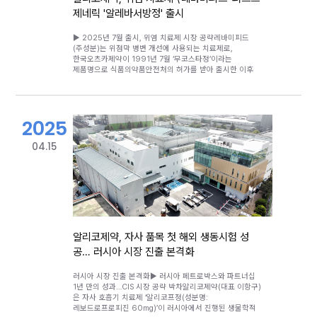
제공하는 푸드트럭을 운영 중이다. 이 외에도 다양한 사내
있다. 복합제 역시 동구바이오, 동국제약 등과 함께 생산하게
제네릭 '알레바서방정' 출시
프로그램을 통해 임직원이 즐겁게 일할 수 있는 근무환경
되지만, 단일제와의 시너지를 통해 점유율 확대가 기대된다.
조성에 힘쓰고 있다.
알리코제약은 7월 피마사르탄 단일제 시장 진출에 이어 이번
▶ 2025년 7월 출시, 위염 치료제 시장 공략레바미피드
개량 복합제까지 ‘완전체’ 라인업을 갖추게 됐다. 회사 측은
(주성분)는 위점막 병변 개선에 사용되는 치료제로,
“우수한 제제 기술력을 기반으로 피마사르탄 단일제와
한국오츠카제약이 1991년 7월 ‘무코스타정’이라는
복합제 블록버스터 시장을 모두 선점하며 영업적 실익을
제품명으로 식품의약품안전처의 허가를 받아 출시한 이후
극대화할 것”이라고 강조했다.
오랜 기간 처방돼 왔다. 이후 복용 편의성을 개선하기 위해
유한양행이 GC녹십자, 대웅제약, 대원제약과 공동 개발한
서방형 제제가 2020년 12월 허가를 받으며, 1일 3회 복용
(100mg)에서 1일 2회 복용(150mg)으로 변경되어 복약
2025
순응도를 높였다.알리코제약은 2023년 7월 레바미피드
서방정에 대한 생물학적동등성 시험을 국내 최초로
성공했으며, 오리지널 제품의 재심사 종료 익일에
04.15
품목허가를 신청해 이번에 제네릭 허가 및 우판권을
확보하게 됐다. 이를 통해 퍼스트 제네릭으로 시장에 선제
진입할 수 있는 기반을 마련했으며, 2025년 7월 제품
출시를 목표로 본격적인 시장 공략에 나설 계획이다.
알리코제약, 자사 품목 첫 해외 생동시험 성
공… 러시아 시장 진출 본격화
러시아 시장 진출 본격화▶ 러시아 페트로박스와 파트너십
1년 만의 성과…CIS 시장 공략 박차알리코제약(대표 이항구)
은 자사 호흡기 치료제 ‘알리코프정(성분명:
레보드로프로피진 60mg)’이 러시아에서 진행된 생물학적