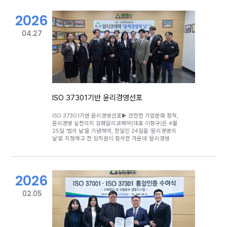
2026
04.27
ISO 37301기반 윤리경영선포
ISO 37301기반 윤리경영선포▶ 건전한 기업문화 정착,
윤리경영 실천의지 강화알리코제약(대표 이항구)은 4월
25일 ‘법의 날’을 기념하여, 전일인 24일을 ‘윤리경영의
날’로 지정하고 전 임직원이 참석한 가운데 ‘윤리경영
선포식’을 개최했다고 밝혔다.이번 행사는 임직원의
준법의식을 고취하고, 투명한 기업 문화를 정착시켜 사회적
책임을 다하기 위해 마련됐다.알리코제약은 지난해 획득한
ISO 37301 규범준수 경영시스템 인증을 바탕으로,
2026
체계적이고 실질적인 준법 시스템을 내재화하겠다는 강력한
의지를 대내외에 알리는 데 초점을 맞췄다.특히 임직원들은
선서를 통해 법과 규정 준수, 공정하고 투명한 업무 수행,
02.05
부패 및 위법행위 근절, 이해관계자와의 신뢰 구축 등을 주요
내용으로 하는 윤리경영 실천을 다짐했다.이항구 대표는
“윤리경영은 지속가능한 성장을 위한 필수 조건”이라며,
“글로벌 표준에 부합하는 ISO 37301규범준수