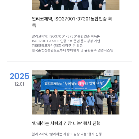
경영시스템을 기반으로 모든 임직원이 높은 윤리적 가치를
공유함으로써 사회적 신뢰를 받는 제약기업으로
거듭나겠다”고 강조했다.알리코제약은 이 행사에 앞선 2월
‘ISO37001·37301’ 통합인증을 획득 했으며 향후 정기적인
알리코제약, ISO37001•37301통합인증 획
컴플라이언스 교육과 상시 모니터링 시스템을 강화하여
득
투명한 경영 환경을 조성하고, 이를 통해 ESG 경영을 실천해
갈&nbsp; &nbsp;계획이다
알리코제약, ISO37001•37301통합인증 획득▶
ISO37001·37301 인증으로 준법·윤리경영 기반
강화알리코제약(대표 이항구)은 최근
한국준법진흥원으로부터 부패방지 및 규범준수 경영시스템
국제표준인 ‘ISO37001·37301’ 통합인증을 획득하고
수여식을 진행했다고 5일 밝혔다.&nbsp;‘ISO37301’은
국제표준화기구(ISO)가 제정한 규범준수경영시스템
국제표준으로, ISO37001 보다 더 확대되고 포괄적인 상위
2025
개념의 규범으로 부패방지 뿐만 아니라 조직의 법규 준수와
윤리적 책임을 체계적으로 관리 하는 등 조직 전반의 준법·
윤리경영 문화를 정착하기 위한 경영시스템 요구사항을 담고
12.01
있다.알리코제약은 지난 2024년 2월 부패방지경영시스템
국제표준 ‘ISO37001’ 인증을 획득한 바 있으며 이후
경영진의 강력한 준법경영 의지를 바탕으로 내부통제
프로세스 고도화, 임직원 준법 리더십 강화, 조직문화 개선
등 다양한 활동을 추진해 왔으며, 이러한 노력의 연장선에서
이번 ‘ISO37301’ 인증까지 추가로 획득하며 통합인증을
완료했다. 이번 인증 획득을 통해 알리코제약의 투명한 ESG
경영 실천을 위한 노력을 국제적으로 인정 받았으며,
‘함께하는 사랑의 김장 나눔’ 행사 진행
‘ISO37001’과 ‘ISO37301’을 아우르는 통합 관리체계를
구축함으로써 전사적 부패방지 및 규범준수 경영을 한층
강화하게 됐다.
알리코제약, ‘함께하는 사랑의 김장 나눔’ 행사 진행