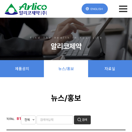
ENGLISH
Find The Health In Your Life
알리코제약
제품공지
뉴스/홍보
자료실
뉴스/홍보
81
TOTAL.
검색